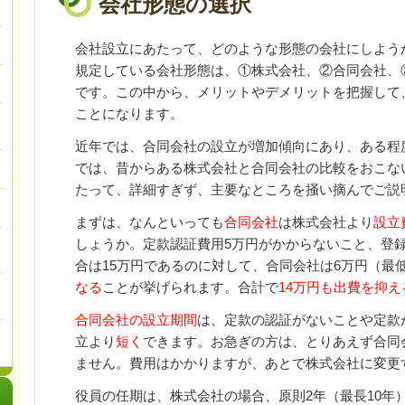
会社形態の選択
会社設立にあたって、どのような形態の会社にしよう
規定している会社形態は、①株式会社、②合同会社、
です。この中から、メリットやデメリットを把握して
ことになります。
近年では、合同会社の設立が増加傾向にあり、ある程
では、昔からある株式会社と合同会社の比較をおこな
たって、詳細すぎず、主要なところを掻い摘んでご説
まずは、なんといっても
合同会社
は株式会社より
設立
しょうか。定款認証費用5万円がかからないこと、登
合は15万円であるのに対して、合同会社は6万円（最
なる
ことが挙げられます。合計で
14万円も出費を抑
合同会社の設立期間
は、定款の認証がないことや定款
立より
短く
できます。お急ぎの方は、とりあえず合同
ません。費用はかかりますが、あとで株式会社に変更
役員の任期は、株式会社の場合、原則2年（最長10年