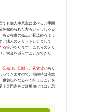
面でも個人事業主に比べると手間
業を始められた方もいらっしゃる
、ある程度の売上が見込めるよう
す。法人のメリットとしまして
きる
等があります。これらのメリ
り、税金を減らすことができた
、
②売却
、
③贈与
、
④賃貸
があり
わってきますので、引継時は注意
、税負担をなるべく抑えることを
是非専門家をご活用頂ければと思