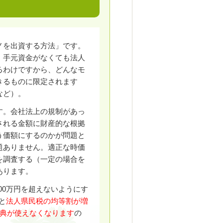
ノを出資する方法」です。
、手元資金がなくても法人
るわけですから、どんなモ
きるものに限定されます
など）。
す。会社法上の規制があっ
される金額に財産的な根拠
う価額にするのかが問題と
題ありません。適正な時価
を調査する（一定の場合を
あります。
00万円を超えないようにす
と
法人県民税の均等割が増
特典が使えなくなります
の