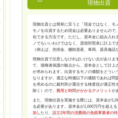
現物出資
現物出資とは簡単に言うと「現金ではなく、モ
モノを出資するため現金は必要ありませんので
化できる方法です。ただし、資本金に組み入れ
ノでもいいわけではなく、貸借対照表に計上で
（例えば、売掛金、棚卸資産、車両、器具備品
現物出資で注意しなければいけない点がありま
て、債権者保護の観点から、資本金として計上
が求められます。出資するモノの価額をどうい
なりますが、適正な時価以下の価額であれば問
を求めるのに裁判所が選任する検査役が適正性
除く）ので、
費用と時間がかかるデメリット
が
また、現物出資を実施する際には、資本金が1,0
る必要があります。資本金が1,000万円を超える
加
したり、
設立2年間の消費税の免税事業者の