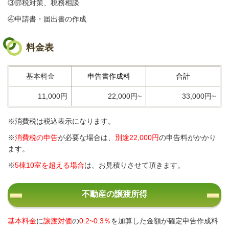
③節税対策、税務相談
④申請書・届出書の作成
料金表
基本料金
申告書作成料
合計
11,000円
22,000円~
33,000円~
※消費税は税込表示になります。
※
消費税の申告
が必要な場合は、
別途22,000円
の申告料がかかり
ます。
※
5棟10室を超える場合
は、お見積りさせて頂きます。
不動産の譲渡所得
基本料金
に
譲渡対価
の
0.2~0.3％
を加算した金額が確定申告作成料