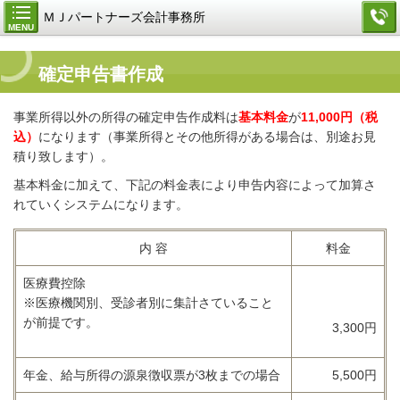
ＭＪパートナーズ会計事務所
MENU
確定申告書作成
事業所得以外の所得の確定申告作成料は
基本料金
が
11,000円（税
込）
になります（事業所得とその他所得がある場合は、別途お見
積り致します）。
基本料金に加えて、下記の料金表により申告内容によって加算さ
れていくシステムになります。
内 容
料金
医療費控除
※医療機関別、受診者別に集計さていること
が前提です。
3,300円
年金、給与所得の源泉徴収票が3枚までの場合
5,500円