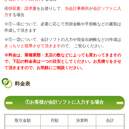
④
領収書、請求書
をお借りして、
当会計事務所
が
会計ソフトに入
力
する場合
※①～④について、必要に応じて売掛金帳や手形帳などの書類は
作成して頂きます
※①～③について、会計ソフトの入力や現金出納帳などの作成は
きっちりと指導させて頂きます
ので
、 ご安心ください。
※料金は、業種業態・支店の数などによっても変わってきますの
で、下記の料金表は一つの目安としてください。お見積りをさせ
て頂きますので、お気軽にご相談ください。
料金表
①お客様が会計ソフトに入力する場合
取引金額
月額
決算料
合計