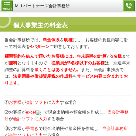
ＭＪパートナーズ会計事務所
MENU
個人事業主の料金表
当会計事務所では、
料金体系
を
明確
にし、お客様の負担内容に沿
って料金表を
4パターン
ご用意しております。
顧問契約を結んで頂いたお客様には、年末調整の計算
が
5名様
まで
が
無料
となりますので、
従業員が5名様以下のお客様
は、別途年末
調整の計算料を
頂くことはありません。
また、当会計事務所で
は、
法定調書や償却資産税の作成料
も
サービス内容に含まれてお
ります
。
①
お客様
が
会計ソフト
に
入力
する場合
②お客様が
excel
で現金出納帳や預金帳を作成し、
当会計事務
所
が
会計ソフトに入力
する場合
③お客様が
手書き
で現金出納帳や預金帳を作成し、
当会計事務所
が
会計ソフトに入力
する場合