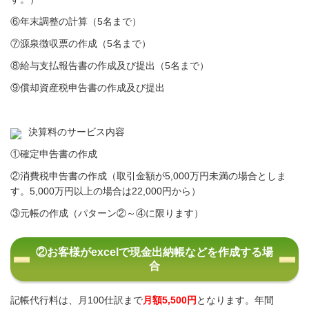
⑥年末調整の計算（5名まで）
⑦源泉徴収票の作成（5名まで）
⑧給与支払報告書の作成及び提出（5名まで）
⑨
償却資産税申告書の作成及び提出
決算料のサービス内容
①確定申告書の作成
②
消費税申告書の作成（取引金額が5,000万円未満の場合としま
す。5,000万円以上の場合は22,000円から）
③元帳の作成（パターン②～④に限ります）
②お客様がexcelで現金出納帳などを作成する場
合
記帳代行料は、月100仕訳まで
月額5,500円
となります。
年間